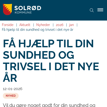
Forside
Aktuelt
Nyheder
2026
jan
Få hjælp til din sundhed og trivsel i det nye år
FÅ HJÆLP TIL DIN
SUNDHED OG
TRIVSEL I DET NYE
ÅR
12-01-2026
NYHED
Vil du gøre noget godt for din sundhed og