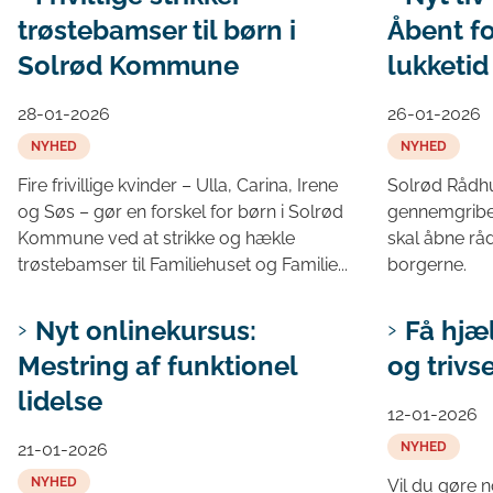
trøstebamser til børn i
Åbent fo
Solrød Kommune
lukketid
28-01-2026
26-01-2026
NYHED
NYHED
Fire frivillige kvinder – Ulla, Carina, Irene
Solrød Rådhu
og Søs – gør en forskel for børn i Solrød
gennemgriben
Kommune ved at strikke og hækle
skal åbne rå
trøstebamser til Familiehuset og Familie...
borgerne.
Nyt onlinekursus:
Få hjæ
Mestring af funktionel
og trivse
lidelse
12-01-2026
21-01-2026
NYHED
NYHED
Vil du gøre 