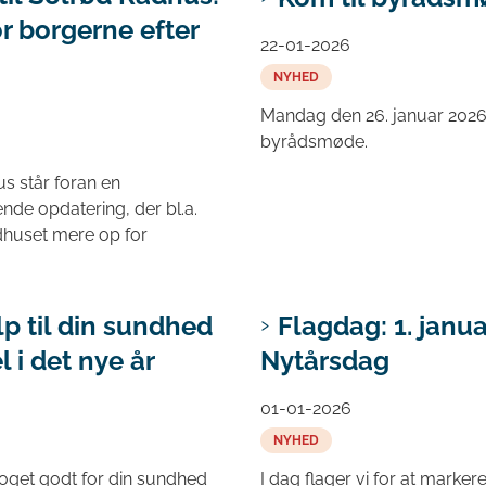
r borgerne efter
22-01-2026
NYHED
Mandag den 26. januar 2026
byrådsmøde.
s står foran en
de opdatering, der bl.a.
dhuset mere op for
lp til din sundhed
Flagdag: 1. janua
l i det nye år
Nytårsdag
01-01-2026
NYHED
noget godt for din sundhed
I dag flager vi for at markere