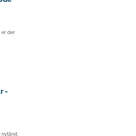
 er der
r -
 nytåret.