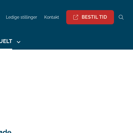
BESTIL TID
Ledige stillinger
Kontakt
UELT
øde