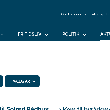
Om kommunen
Akut hjælp
FRITIDSLIV
POLITIK
AKT
VÆLG ÅR
 til Solrød Rådhus:
Kom til byrådsm