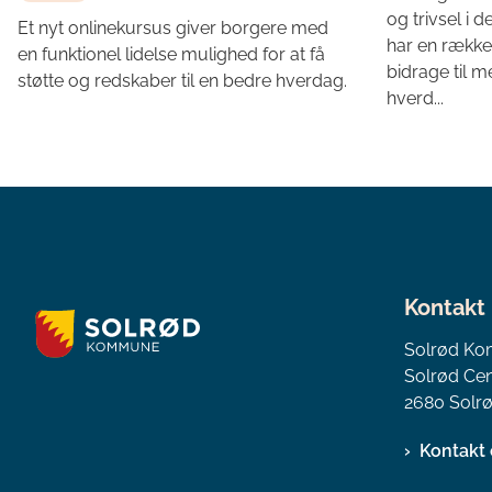
og trivsel i
Et nyt onlinekursus giver borgere med
har en række
en funktionel lidelse mulighed for at få
bidrage til 
støtte og redskaber til en bedre hverdag.
hverd...
Kontakt
Solrød K
Solrød Cen
2680 Solrø
Kontakt 