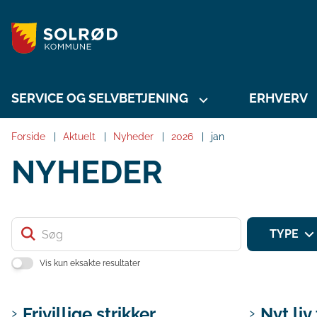
SERVICE OG SELVBETJENING
ERHVERV
Forside
Aktuelt
Nyheder
2026
jan
NYHEDER
Søg
TYPE
Vis kun eksakte resultater
Frivillige strikker
Nyt liv