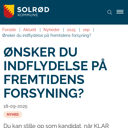
Forside
Aktuelt
Nyheder
2025
sep
Ønsker du indflydelse på fremtidens forsyning?
ØNSKER DU
INDFLYDELSE PÅ
FREMTIDENS
FORSYNING?
18-09-2025
NYHED
Du kan stille op som kandidat, når KLAR