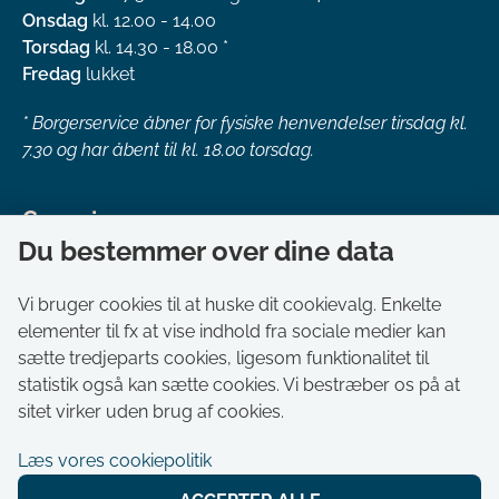
Onsdag
kl. 12.00 - 14.00
Torsdag
kl. 14.30 - 18.00 *
Fredag
lukket
*
Borgerservice åbner for fysiske henvendelser tirsdag kl.
7.30 og har åbent til kl. 18.00 torsdag.
Genveje
Du bestemmer over dine data
Om kommunen
Aktuelt
Vi bruger cookies til at huske dit cookievalg. Enkelte
elementer til fx at vise indhold fra sociale medier kan
Akut hjælp
sætte tredjeparts cookies, ligesom funktionalitet til
Bestil tid i Borgerservice
statistik også kan sætte cookies. Vi bestræber os på at
Ledige stillinger
sitet virker uden brug af cookies.
Digitale kort
Læs vores cookiepolitik
Selvbetjening