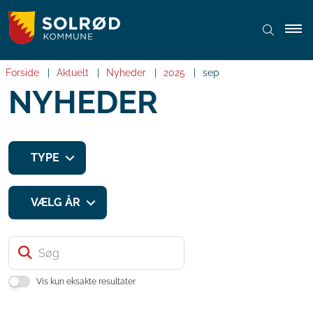
Forside
Aktuelt
Nyheder
2025
sep
NYHEDER
TYPE
VÆLG ÅR
Søg
Vis kun eksakte resultater