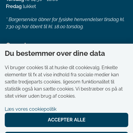
Fredag
lukket
*
Borgerservice åbner for fysiske henvendelser tirsdag kl.
7.30 og har åbent til kl. 18.00 torsdag.
Genveje
Du bestemmer over dine data
Om kommunen
Aktuelt
Vi bruger cookies til at huske dit cookievalg. Enkelte
elementer til fx at vise indhold fra sociale medier kan
Akut hjælp
sætte tredjeparts cookies, ligesom funktionalitet til
Bestil tid i Borgerservice
statistik også kan sætte cookies. Vi bestræber os på at
Ledige stillinger
sitet virker uden brug af cookies.
Digitale kort
Læs vores cookiepolitik
Selvbetjening
ACCEPTER ALLE