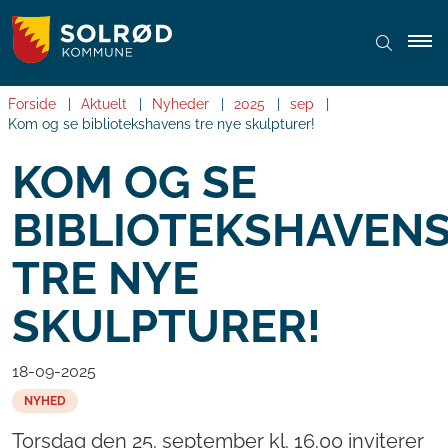
Forside
Aktuelt
Nyheder
2025
sep
Kom og se bibliotekshavens tre nye skulpturer!
KOM OG SE
BIBLIOTEKSHAVEN
TRE NYE
SKULPTURER!
18-09-2025
NYHED
Torsdag den 25. september kl. 16.00 inviterer