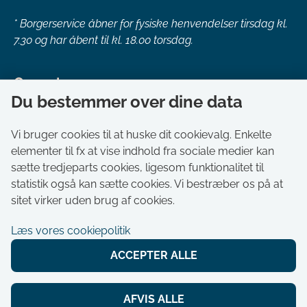
*
Borgerservice åbner for fysiske henvendelser tirsdag kl.
7.30 og har åbent til kl. 18.00 torsdag.
Genveje
Du bestemmer over dine data
Om kommunen
Aktuelt
Vi bruger cookies til at huske dit cookievalg. Enkelte
elementer til fx at vise indhold fra sociale medier kan
Akut hjælp
sætte tredjeparts cookies, ligesom funktionalitet til
Bestil tid i Borgerservice
statistik også kan sætte cookies. Vi bestræber os på at
Ledige stillinger
sitet virker uden brug af cookies.
Digitale kort
Læs vores cookiepolitik
Selvbetjening
ACCEPTER ALLE
Tilgængelighedserklæring
Cookies
AFVIS ALLE