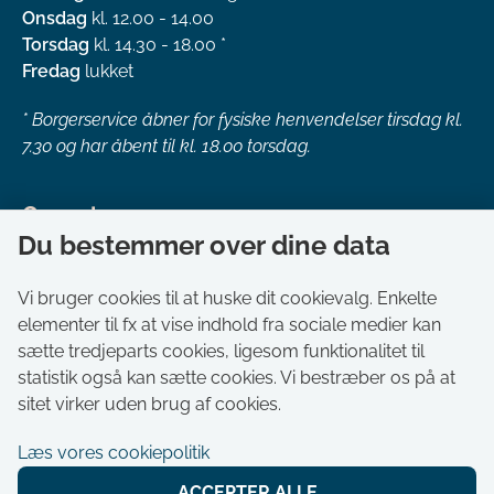
Onsdag
kl. 12.00 - 14.00
Torsdag
kl. 14.30 - 18.00 *
Fredag
lukket
*
Borgerservice åbner for fysiske henvendelser tirsdag kl.
7.30 og har åbent til kl. 18.00 torsdag.
Genveje
Du bestemmer over dine data
Om kommunen
Aktuelt
Vi bruger cookies til at huske dit cookievalg. Enkelte
elementer til fx at vise indhold fra sociale medier kan
Akut hjælp
sætte tredjeparts cookies, ligesom funktionalitet til
Bestil tid i Borgerservice
statistik også kan sætte cookies. Vi bestræber os på at
Ledige stillinger
sitet virker uden brug af cookies.
Digitale kort
Læs vores cookiepolitik
Selvbetjening
ACCEPTER ALLE