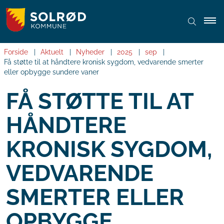
Forside
Aktuelt
Nyheder
2025
sep
Få støtte til at håndtere kronisk sygdom, vedvarende smerter
eller opbygge sundere vaner
FÅ STØTTE TIL AT
HÅNDTERE
KRONISK SYGDOM,
VEDVARENDE
SMERTER ELLER
OPBYGGE