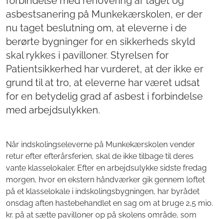
forbindelse med renovering af taget og
asbestsanering på Munkekærskolen, er der
nu taget beslutning om, at eleverne i de
berørte bygninger for en sikkerheds skyld
skal rykkes i pavilloner. Styrelsen for
Patientsikkerhed har vurderet, at der ikke er
grund til at tro, at eleverne har været udsat
for en betydelig grad af asbest i forbindelse
med arbejdsulykken.
Når indskolingseleverne på Munkekærskolen vender
retur efter efterårsferien, skal de ikke tilbage til deres
vante klasselokaler. Efter en arbejdsulykke sidste fredag
morgen, hvor en ekstern håndværker gik gennem loftet
på et klasselokale i indskolingsbygningen, har byrådet
onsdag aften hastebehandlet en sag om at bruge 2,5 mio.
kr. på at sætte pavilloner op på skolens område, som