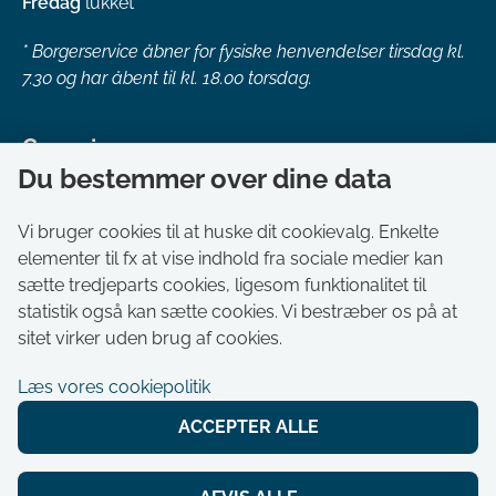
Fredag
lukket
*
Borgerservice åbner for fysiske henvendelser tirsdag kl.
7.30 og har åbent til kl. 18.00 torsdag.
Genveje
Du bestemmer over dine data
Om kommunen
Aktuelt
Vi bruger cookies til at huske dit cookievalg. Enkelte
elementer til fx at vise indhold fra sociale medier kan
Akut hjælp
sætte tredjeparts cookies, ligesom funktionalitet til
Bestil tid i Borgerservice
statistik også kan sætte cookies. Vi bestræber os på at
Ledige stillinger
sitet virker uden brug af cookies.
Digitale kort
Læs vores cookiepolitik
Selvbetjening
ACCEPTER ALLE
Tilgængelighedserklæring
Cookies