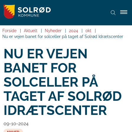
Forside
Aktuelt
Nyheder
2024
okt
Nu er vejen banet for solceller på taget af Solrød Idrætscenter
NU ER VEJEN
BANET FOR
SOLCELLER PÅ
TAGET AF SOLRØD
IDRÆTSCENTER
09-10-2024