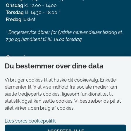
Onsdag
kl. 12.00 - 14.00
Torsdag
kl. 14.30 - 18.00 *
Fredag
lukket
*
Borgerservice åbner for fysiske henvendelser tirsdag kl.
7.30 og har åbent til kl. 18.00 torsdag.
Genveje
Du bestemmer over dine data
Om kommunen
Aktuelt
Vi bruger cookies til at huske dit cookievalg. Enkelte
elementer til fx at vise indhold fra sociale medier kan
Akut hjælp
sætte tredjeparts cookies, ligesom funktionalitet til
Bestil tid i Borgerservice
statistik også kan sætte cookies. Vi bestræber os på at
Ledige stillinger
sitet virker uden brug af cookies.
Digitale kort
Læs vores cookiepolitik
Selvbetjening