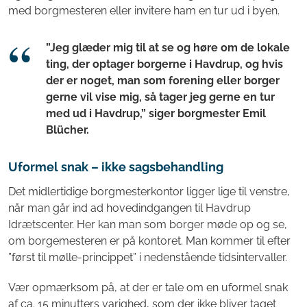
med borgmesteren eller invitere ham en tur ud i byen.
”Jeg glæder mig til at se og høre om de lokale
ting, der optager borgerne i Havdrup, og hvis
der er noget, man som forening eller borger
gerne vil vise mig, så tager jeg gerne en tur
med ud i Havdrup,” siger borgmester Emil
Blücher.
Uformel snak – ikke sagsbehandling
Det midlertidige borgmesterkontor ligger lige til venstre,
når man går ind ad hovedindgangen til Havdrup
Idrætscenter. Her kan man som borger møde op og se,
om borgemesteren er på kontoret. Man kommer til efter
”først til mølle-princippet” i nedenstående tidsintervaller.
Vær opmærksom på, at der er tale om en uformel snak
af ca. 15 minutters varighed, som der ikke bliver taget