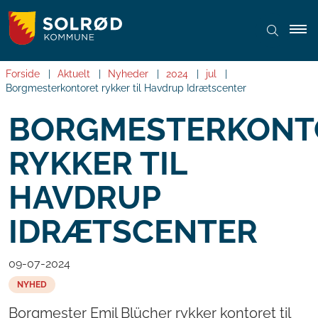
Forside
Aktuelt
Nyheder
2024
jul
Borgmesterkontoret rykker til Havdrup Idrætscenter
BORGMESTERKONT
RYKKER TIL
HAVDRUP
IDRÆTSCENTER
09-07-2024
NYHED
Borgmester Emil Blücher rykker kontoret til