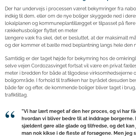
Der har undervejs i processen været bekymringer fra naboer
indkig til dem, eller om de nye boliger skyggede ned i dere
lokalplanen og kommuneplantillægget er tilpasset på flere 
rækkehusboliger flyttet en meter
længere væk fra skel, det er besluttet, at der maksimalt m
og der kommer et bælte med beplantning langs hele den no
Samtidig er der taget højde for bekymring hos de omkringl
selve vejen Cordozasvinget fortsat vil være en privat fæll
meter i bredden for både at tilgodese virksomhedsejerne og a
boligområde. I forhold til trafikken har byrådet desuden besl
både før og efter, de kommende boliger bliver taget i brug,
trafiktiltag.
”Vi har lært meget af den her proces, og vi har få
hvordan vi bliver bedre til at inddrage borgerne. N
sjældent gøre alle glade og tilfredse, og det kan j
man nok kikse i de fleste af forsøgene. Men jeg s