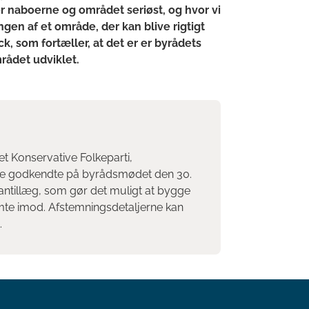
er naboerne og området seriøst, og hvor vi
ingen af et område, der kan blive rigtigt
, som fortæller, at det er er byrådets
mrådet udviklet.
et Konservative Folkeparti,
stre godkendte på byrådsmødet den 30.
ntillæg, som gør det muligt at bygge
mte imod. Afstemningsdetaljerne kan
.