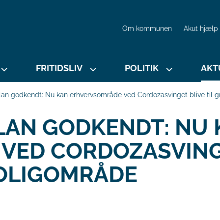
Om kommunen
Akut hjælp
FRITIDSLIV
POLITIK
AKT
plan godkendt: Nu kan erhvervsområde ved Cordozasvinget blive til 
LAN GODKENDT: NU
VED CORDOZASVIN
BOLIGOMRÅDE