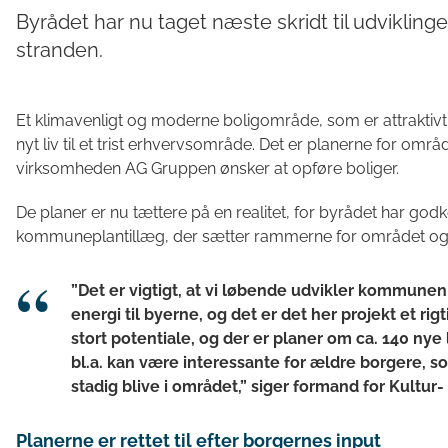
Byrådet har nu taget næste skridt til udviklin
stranden.
Et klimavenligt og moderne boligområde, som er attraktivt
nyt liv til et trist erhvervsområde. Det er planerne for om
virksomheden AG Gruppen ønsker at opføre boliger.
De planer er nu tættere på en realitet, for byrådet har god
kommuneplantillæg, der sætter rammerne for området og b
”Det er vigtigt, at vi løbende udvikler kommune
energi til byerne, og det er det her projekt et r
stort potentiale, og der er planer om ca. 140 ny
bl.a. kan være interessante for ældre borgere, som
stadig blive i området,” siger formand for Kultu
Planerne er rettet til efter borgernes input