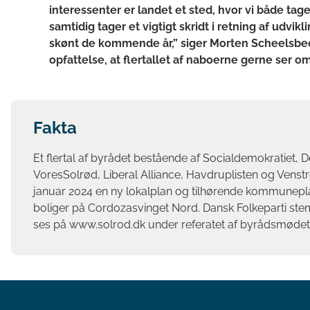
interessenter er landet et sted, hvor vi både tag
samtidig tager et vigtigt skridt i retning af udvikl
skønt de kommende år,” siger Morten Scheelsbeck
opfattelse, at flertallet af naboerne gerne ser o
Fakta
Et flertal af byrådet bestående af Socialdemokratiet, D
VoresSolrød, Liberal Alliance, Havdruplisten og Ven
januar 2024 en ny lokalplan og tilhørende kommunepla
boliger på Cordozasvinget Nord. Dansk Folkeparti ste
ses på www.solrod.dk under referatet af byrådsmødet