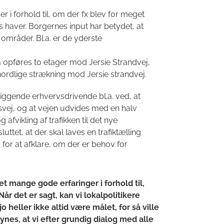
 i forhold til, om der fx blev for meget
s haver. Borgernes input har betydet, at
områder. Bl.a. er de yderste
å opføres to etager mod Jersie Strandvej,
rdlige strækning mod Jersie strandvej.
iggende erhvervsdrivende bl.a. ved, at
esvej, og at vejen udvides med en halv
fvikling af trafikken til det nye
uttet, at der skal laves en trafiktælling
 for at afklare, om der er behov for
et mange gode erfaringer i forhold til,
år det er sagt, kan vi lokalpolitikere
o heller ikke altid være målet, for så ville
ynes, at vi efter grundig dialog med alle