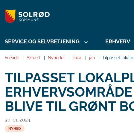
SERVICE OG SELVBETJENING
ERHVERV
Forside
Aktuelt
Nyheder
2024
jan
Tilpasset lokal
TILPASSET LOKALP
ERHVERVSOMRÅDE 
BLIVE TIL GRØNT 
30-01-2024
NYHED