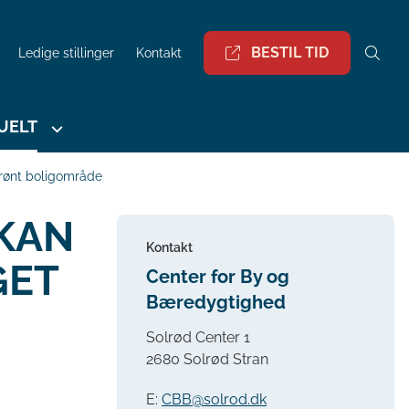
BESTIL TID
Ledige stillinger
Kontakt
UELT
grønt boligområde
 KAN
Kontakt
GET
Center for By og
Bæredygtighed
Solrød Center 1
2680 Solrød Stran
E:
CBB@solrod.dk