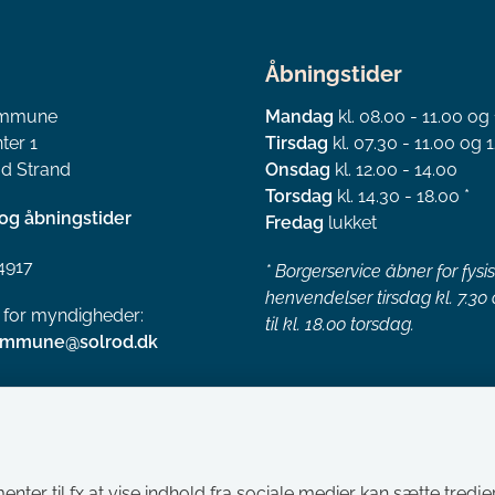
Åbningstider
ommune
Mandag
kl. 08.00 - 11.00 og
ter 1
Tirsdag
kl. 07.30 - 11.00 og 1
d Strand
Onsdag
kl. 12.00 - 14.00
Torsdag
kl. 14.30 - 18.00 *
og åbningstider
Fredag
lukket
4917
*
Borgerservice åbner for fysi
henvendelser tirsdag kl. 7.30
l for myndigheder:
til kl. 18.00 torsdag.
ommune@solrod.dk
menter til fx at vise indhold fra sociale medier kan sætte tred