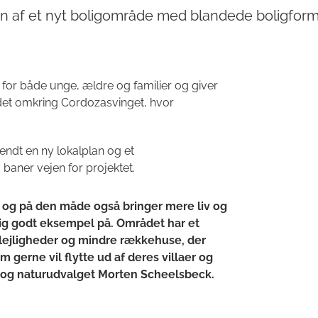
gen af et nyt boligområde med blandede boligfor
 for både unge, ældre og familier og giver
rådet omkring Cordozasvinget, hvor
kendt en ny lokalplan og et
aner vejen for projektet.
n og på den måde også bringer mere liv og
igtig godt eksempel på. Området har et
e lejligheder og mindre rækkehuse, der
 gerne vil flytte ud af deres villaer og
r- og naturudvalget Morten Scheelsbeck.