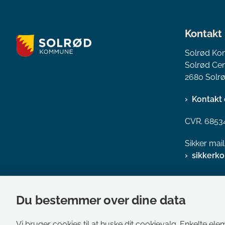
Kontakt
Solrød K
Solrød Cen
2680 Solrø
Kontakt 
CVR. 6853
Sikker mai
sikkerk
Du bestemmer over dine data
Vi bruger cookies til at huske dit cookievalg. Enkelte ele