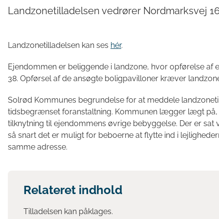
Landzonetilladelsen vedrører Nordmarksvej 16, 
Landzonetilladelsen kan ses
hér
.
Ejendommen er beliggende i landzone, hvor opførelse af e
38. Opførsel af de ansøgte boligpavilloner kræver landzonet
Solrød Kommunes begrundelse for at meddele landzonetilla
tidsbegrænset foranstaltning. Kommunen lægger lægt på, a
tilknytning til ejendommens øvrige bebyggelse. Der er sat v
så snart det er muligt for beboerne at flytte ind i lejligh
samme adresse.
Relateret indhold
Tilladelsen kan påklages.