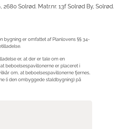
2680 Solrød. Matr.nr. 13f Solrød By, Solrød.
n bygning er omfattet af Planlovens §§ 34-
illadelse.
delse er, at der er tale om en
t beboelsespavillonerne er placeret i
ilkår om, at beboelsespavillonerne fjernes,
ederne (i den ombyggede staldbygning) på