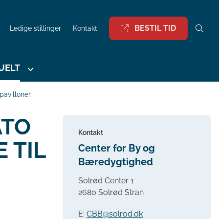
BESTIL TID
Ledige stillinger
Kontakt
UELT
avilloner.
ATO
Kontakt
 TIL
Center for By og
Bæredygtighed
Solrød Center 1
2680 Solrød Stran
E:
CBB@solrod.dk