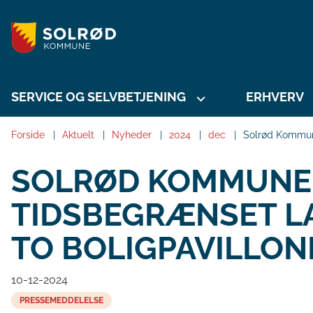
SERVICE OG SELVBETJENING
ERHVERV
Forside
Aktuelt
Nyheder
2024
dec
Solrød Kommune
SOLRØD KOMMUNE 
TIDSBEGRÆNSET L
TO BOLIGPAVILLON
10-12-2024
PRESSEMEDDELELSE