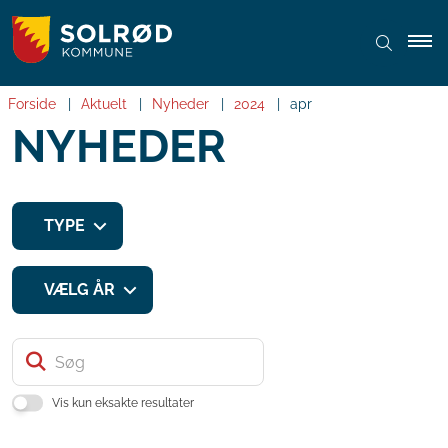
Forside
Aktuelt
Nyheder
2024
apr
NYHEDER
TYPE
VÆLG ÅR
Søg
Vis kun eksakte resultater