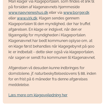
Man klager via Klageportalen, som findes et link til
på forsiden af klagenævnets hjemmeside
www.naevneneshus.dk
eller via
www.borger.dk
eller
www.virk.dk
. Klagen sendes gennem
Klageportalen til den myndighed, der har truffet
afgørelsen. En klage er indgivet, når den er
tilgængelig for myndigheden i Klageportalen.
Klagenævnet har bedt kommunen oplyse om, at
en klage først behandles når klagegebyret på 900
kr. er indbetalt - dette sker også via klageportalen,
når sagen er sendt fra kommunen til Klagenævnet.
Afgørelsen vil desuden kunne indbringes for
domstolene, jf. naturbeskyttelseslovens § 88, inden
for en frist på 6 måneder fra denne afgørelses
meddelelse.
Læs mere om klagevejledning her