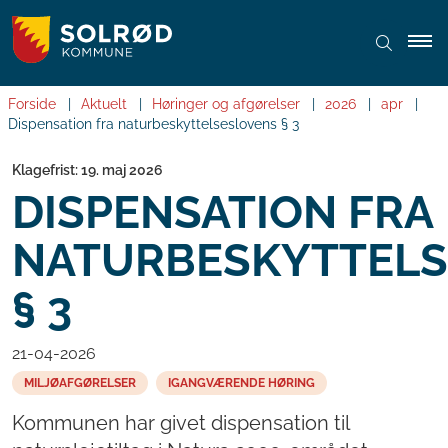
Forside
Aktuelt
Høringer og afgørelser
2026
apr
Dispensation fra naturbeskyttelseslovens § 3
Klagefrist: 19. maj 2026
DISPENSATION FRA
NATURBESKYTTELS
§ 3
21-04-2026
MILJØAFGØRELSER
IGANGVÆRENDE HØRING
Kommunen har givet dispensation til