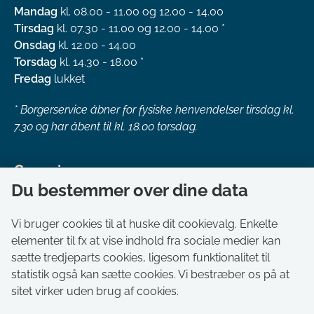
Mandag
kl. 08.00 - 11.00 og 12.00 - 14.00
Tirsdag
kl. 07.30 - 11.00 og 12.00 - 14.00 *
Onsdag
kl. 12.00 - 14.00
Torsdag
kl. 14.30 - 18.00 *
Fredag
lukket
*
Borgerservice åbner for fysiske henvendelser tirsdag kl.
7.30 og har åbent til kl. 18.00 torsdag.
Genveje
Du bestemmer over dine data
Om kommunen
Aktuelt
Vi bruger cookies til at huske dit cookievalg. Enkelte
elementer til fx at vise indhold fra sociale medier kan
Akut hjælp
sætte tredjeparts cookies, ligesom funktionalitet til
Bestil tid i Borgerservice
statistik også kan sætte cookies. Vi bestræber os på at
Ledige stillinger
sitet virker uden brug af cookies.
Digitale kort