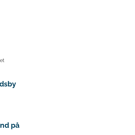
et
ndsby
and på