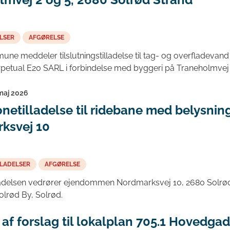
LSER
AFGØRELSE
e meddeler tilslutningstilladelse til tag- og overfladevand t
rpetual E20 SARL i forbindelse med byggeri på Traneholmvej 2
 maj 2026
netilladelse til ridebane med belysnin
ksvej 10
LADELSER
AFGØRELSE
adelsen vedrører ejendommen Nordmarksvej 10, 2680 Solrød
Solrød By, Solrød.
af forslag til lokalplan 705.1 Hovedgad