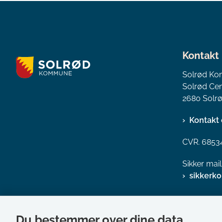
Kontakt
Solrød K
Solrød Cen
2680 Solrø
Kontakt 
CVR. 6853
Sikker mai
sikkerk
Du bestemmer over dine data