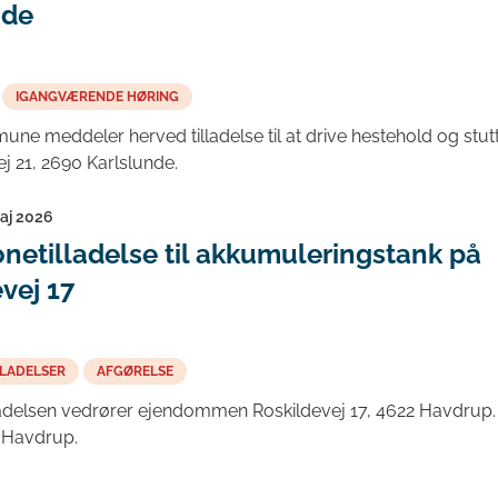
nde
IGANGVÆRENDE HØRING
ne meddeler herved tilladelse til at drive hestehold og stutt
 21, 2690 Karlslunde.
maj 2026
netilladelse til akkumuleringstank på
vej 17
LADELSER
AFGØRELSE
adelsen vedrører ejendommen Roskildevej 17, 4622 Havdrup. M
 Havdrup.