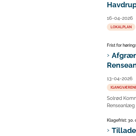
Havdru
16-04-2026
LOKALPLAN
Frist for høring
Afgræn
Rensea
13-04-2026
IGANGVÆREN
Solrød Kommu
Renseanlæg i
Klagefrist: 30.
Tillad