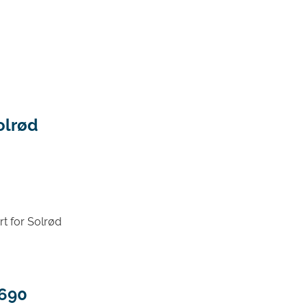
olrød
t for Solrød
2690