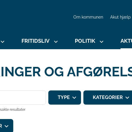
Om kommunen
Akut hjælp
FRITIDSLIV
POLITIK
AKT
INGER OG AFGØREL
Søg
TYPE
KATEGORIER
sakte resultater
R