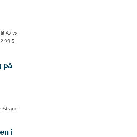
il Aviva
 og 5...
g på
 Strand.
en i