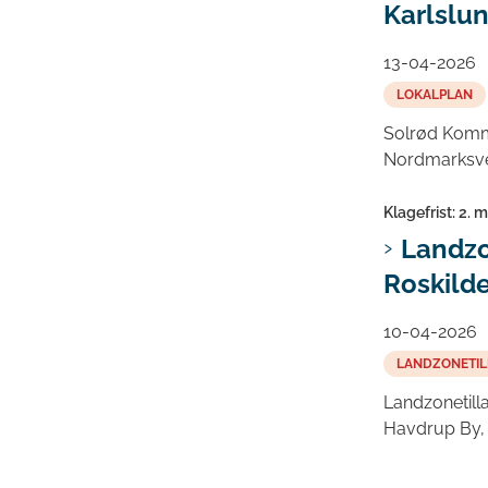
Karlslu
13-04-2026
LOKALPLAN
Solrød Kommu
Nordmarksvej
Klagefrist: 2. 
Landzo
Roskilde
10-04-2026
LANDZONETIL
Landzonetill
Havdrup By,