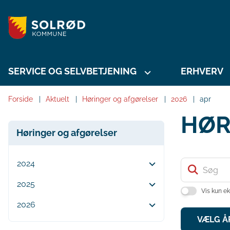
SERVICE OG SELVBETJENING
ERHVERV
Forside
Aktuelt
Høringer og afgørelser
2026
apr
HØR
Høringer og afgørelser
2024
2025
Vis kun ek
2026
VÆLG Å