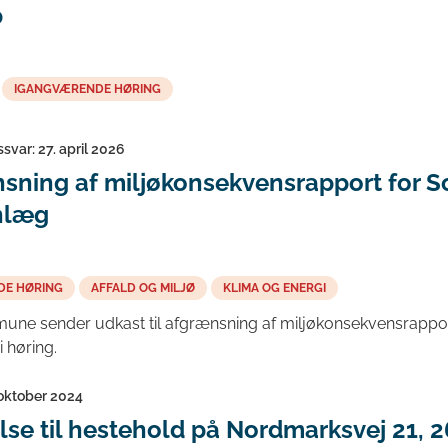
p
IGANGVÆRENDE HØRING
ssvar: 27. april 2026
sning af miljøkonsekvensrapport for S
nlæg
DE HØRING
AFFALD OG MILJØ
KLIMA OG ENERGI
ne sender udkast til afgrænsning af miljøkonsekvensrappor
 høring.
 oktober 2024
else til hestehold på Nordmarksvej 21, 