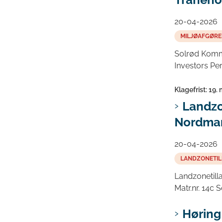
20-04-2026
MILJØAFGØRE
Solrød Kommun
Investors Pe
Klagefrist: 19.
Landzo
Nordmar
20-04-2026
LANDZONETIL
Landzonetill
Matr.nr. 14c 
Høring 