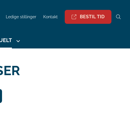
BESTIL TID
Ledige stillinger
Kontakt
UELT
SER