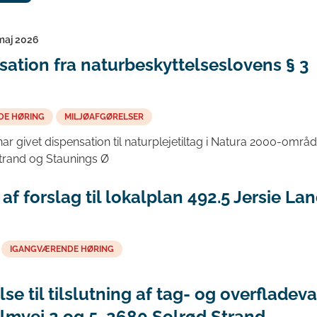
 maj 2026
sation fra naturbeskyttelseslovens § 3
DE HØRING
MILJØAFGØRELSER
 givet dispensation til naturplejetiltag i Natura 2000-områd
trand og Staunings Ø
af forslag til lokalplan 492.5 Jersie La
IGANGVÆRENDE HØRING
lse til tilslutning af tag- og overfladev
lmvej 2 og 5, 2680 Solrød Strand