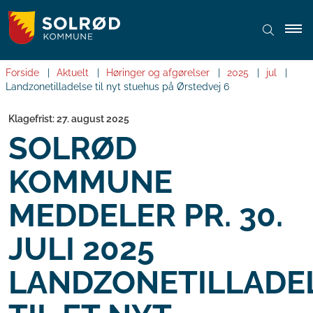
Forside
Aktuelt
Høringer og afgørelser
2025
jul
Landzonetilladelse til nyt stuehus på Ørstedvej 6
Klagefrist: 27. august 2025
SOLRØD
KOMMUNE
MEDDELER PR. 30.
JULI 2025
LANDZONETILLADE