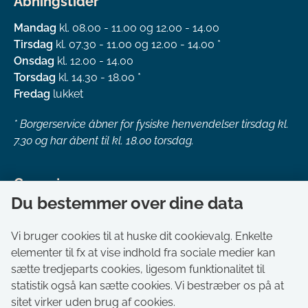
Åbningstider
Mandag
kl. 08.00 - 11.00 og 12.00 - 14.00
Tirsdag
kl. 07.30 - 11.00 og 12.00 - 14.00 *
Onsdag
kl. 12.00 - 14.00
Torsdag
kl. 14.30 - 18.00 *
Fredag
lukket
*
Borgerservice åbner for fysiske henvendelser tirsdag kl.
7.30 og har åbent til kl. 18.00 torsdag.
Genveje
Du bestemmer over dine data
Om kommunen
Aktuelt
Vi bruger cookies til at huske dit cookievalg. Enkelte
elementer til fx at vise indhold fra sociale medier kan
Akut hjælp
sætte tredjeparts cookies, ligesom funktionalitet til
Bestil tid i Borgerservice
statistik også kan sætte cookies. Vi bestræber os på at
Ledige stillinger
sitet virker uden brug af cookies.