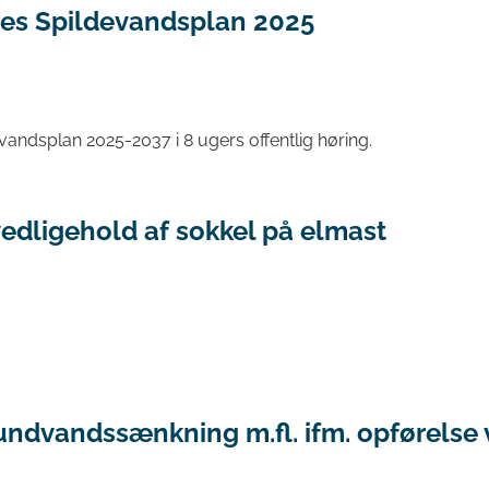
nes Spildevandsplan 2025
evandsplan 2025-2037 i 8 ugers offentlig høring.
edligehold af sokkel på elmast
undvandssænkning m.fl. ifm. opførelse