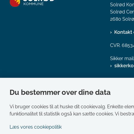
Solrød K
Solrød Cen
2680 Solrø
Kontakt 
CVR. 6853
Sikker mai
sikkerk
Du bestemmer over dine data
Vi bruger cookies til at huske dit cookievalg. Enkelte ele
funktionalitet til statistik også kan sætte cookies. Vi best
Læs vores cookiepolitik