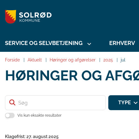
SERVICE OG SELVBETJENING
ERHVERV
Forside
Aktuelt
Høringer og afgørelser
2025
jul
HØRINGER OG AFG
Søg
TYPE
Vis kun eksakte resultater
Klagefrist: 27. august 2025