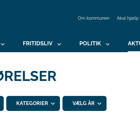
Om kommunen
Akut hjælp
FRITIDSLIV
POLITIK
AKT
ØRELSER
KATEGORIER
VÆLG ÅR