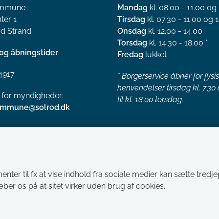
ommune
Mandag
kl. 08.00 - 11.00 og
ter 1
Tirsdag
kl. 07.30 - 11.00 og 1
d Strand
Onsdag
kl. 12.00 - 14.00
Torsdag
kl. 14.30 - 18.00 *
og åbningstider
Fredag
lukket
4917
*
Borgerservice åbner for fysi
henvendelser tirsdag kl. 7.30
l for myndigheder:
til kl. 18.00 torsdag.
ommune@solrod.dk
menter til fx at vise indhold fra sociale medier kan sætte tred
ræber os på at sitet virker uden brug af cookies.
Tilgængelighedserklæring
Cookies