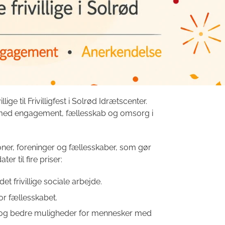
ge til Frivilligfest i Solrød Idrætscenter.
 med engagement, fællesskab og omsorg i
soner, foreninger og fællesskaber, som gør
r til fire priser:
et frivillige sociale arbejde.
or fællesskabet.
on og bedre muligheder for mennesker med