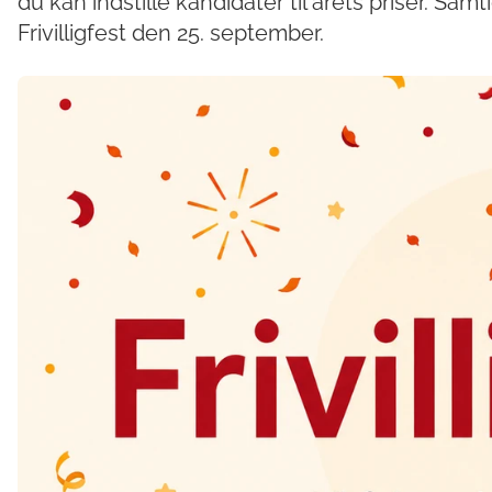
du kan indstille kandidater til årets priser. Sam
Frivilligfest den 25. september.