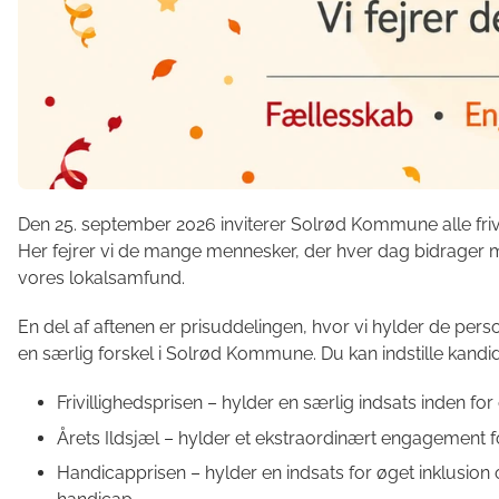
Den 25. september 2026 inviterer Solrød Kommune alle frivilli
Her fejrer vi de mange mennesker, der hver dag bidrager
vores lokalsamfund.
En del af aftenen er prisuddelingen, hvor vi hylder de per
en særlig forskel i Solrød Kommune. Du kan indstille kandidate
Frivillighedsprisen – hylder en særlig indsats inden for d
Årets Ildsjæl – hylder et ekstraordinært engagement f
Handicapprisen – hylder en indsats for øget inklusi