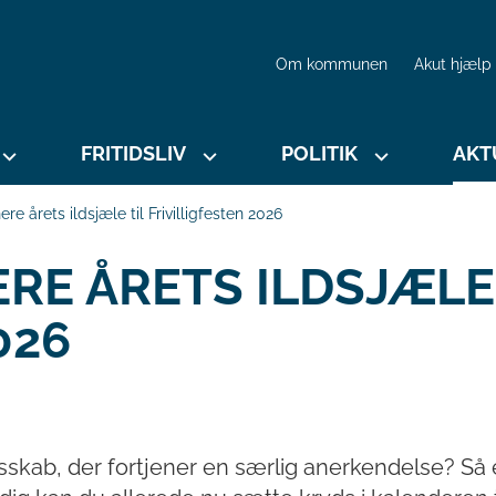
Om kommunen
Akut hjælp
FRITIDSLIV
POLITIK
AKT
e årets ildsjæle til Frivilligfesten 2026
RE ÅRETS ILDSJÆLE 
026
lesskab, der fortjener en særlig anerkendelse? Så 