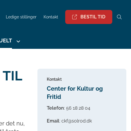
BESTIL TID
Ledige stillinger
Kontakt
UELT
TIL
Kontakt
Center for Kultur og
Fritid
Telefon
:
56 18 28 04
Email
: ckf@solrod.dk
er det nu,