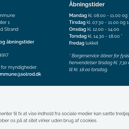
Åbningstider
ommune
Mandag
kl. 08.00 - 11.00 og
ter 1
Tirsdag
kl. 07.30 - 11.00 og 1
d Strand
Onsdag
kl. 12.00 - 14.00
Torsdag
kl. 14.30 - 18.00 *
og åbningstider
Fredag
lukket
4917
*
Borgerservice åbner for fysi
henvendelser tirsdag kl. 7.30
l for myndigheder:
til kl. 18.00 torsdag.
ommune@solrod.dk
menter til fx at vise indhold fra sociale medier kan sætte tred
ræber os på at sitet virker uden brug af cookies.