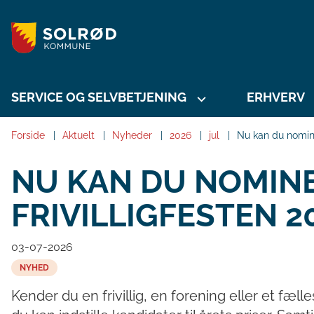
SERVICE OG SELVBETJENING
ERHVERV
Forside
Aktuelt
Nyheder
2026
jul
Nu kan du nominer
NU KAN DU NOMINE
FRIVILLIGFESTEN 2
03-07-2026
NYHED
Kender du en frivillig, en forening eller et fæl