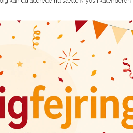
tidig kan du allerede nu sætte kryds i kalenderen t