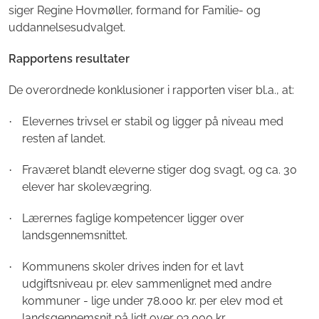
siger Regine Hovmøller, formand for Familie- og
uddannelsesudvalget.
Rapportens resultater
De overordnede konklusioner i rapporten viser bl.a., at:
Elevernes trivsel er stabil og ligger på niveau med
·
resten af landet.
Fraværet blandt eleverne stiger dog svagt, og ca. 30
·
elever har skolevægring.
Lærernes faglige kompetencer ligger over
·
landsgennemsnittet.
Kommunens skoler drives inden for et lavt
·
udgiftsniveau pr. elev sammenlignet med andre
kommuner - lige under 78.000 kr. per elev mod et
landsgennemsnit på lidt over 93.000 kr.