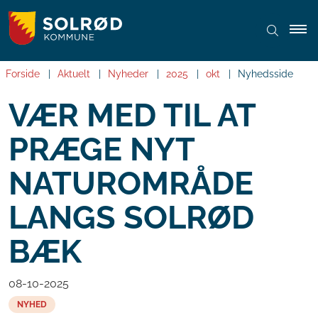
Forside
Aktuelt
Nyheder
2025
okt
Nyhedsside
VÆR MED TIL AT
PRÆGE NYT
NATUROMRÅDE
LANGS SOLRØD
BÆK
08-10-2025
NYHED