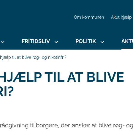
Om kommunen
Akut hjælp
FRITIDSLIV
POLITIK
AKT
jælp til at blive røg- og nikotinfri?
JÆLP TIL AT BLIVE
I?
givning til borgere, der ønsker at blive røg- og n