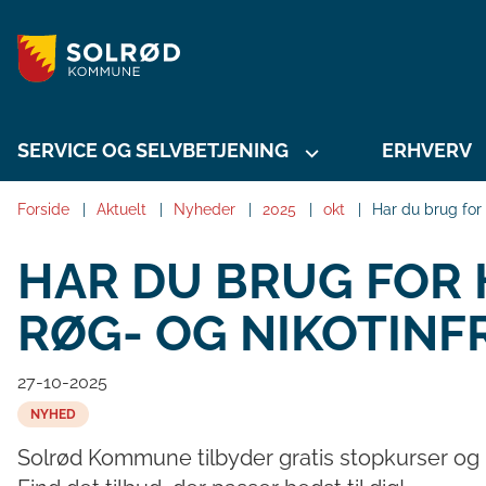
SERVICE OG SELVBETJENING
ERHVERV
Forside
Aktuelt
Nyheder
2025
okt
Har du brug for h
HAR DU BRUG FOR H
RØG- OG NIKOTINFR
27-10-2025
NYHED
Solrød Kommune tilbyder gratis stopkurser og råd