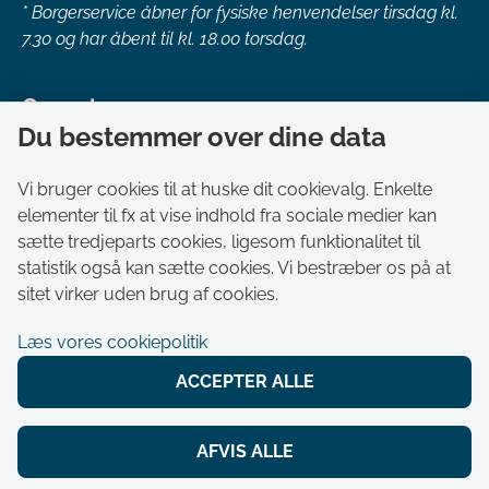
*
Borgerservice åbner for fysiske henvendelser tirsdag kl.
7.30 og har åbent til kl. 18.00 torsdag.
Genveje
Du bestemmer over dine data
Om kommunen
Aktuelt
Vi bruger cookies til at huske dit cookievalg. Enkelte
elementer til fx at vise indhold fra sociale medier kan
Akut hjælp
sætte tredjeparts cookies, ligesom funktionalitet til
Bestil tid i Borgerservice
statistik også kan sætte cookies. Vi bestræber os på at
Ledige stillinger
sitet virker uden brug af cookies.
Digitale kort
Læs vores cookiepolitik
Selvbetjening
ACCEPTER ALLE
Tilgængelighedserklæring
Cookies
AFVIS ALLE