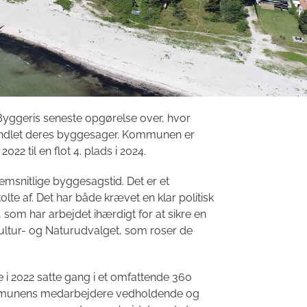
 Byggeris seneste opgørelse over, hvor
handlet deres byggesager. Kommunen er
2022 til en flot 4. plads i 2024.
emsnitlige byggesagstid. Det er et
lte af. Det har både krævet en klar politisk
 som har arbejdet ihærdigt for at sikre en
Kultur- og Naturudvalget, som roser de
 i 2022 satte gang i et omfattende 360
ommunens medarbejdere vedholdende og