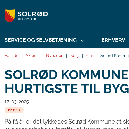
SERVICE OG SELVBETJENING
ERHVERV
Forside
Aktuelt
Nyheder
2025
mar
Solrød Kommune
SOLRØD KOMMUNE 
HURTIGSTE TIL BY
17-03-2025
NYHED
På få år er det lykkedes Solrød Kommune at s