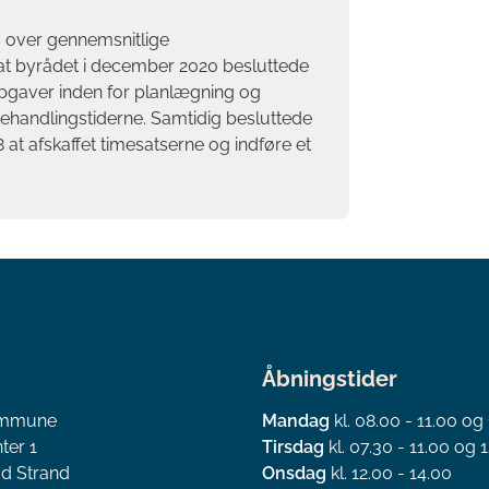
s over gennemsnitlige
at byrådet i december 2020 besluttede
l opgaver inden for planlægning og
handlingstiderne. Samtidig besluttede
at afskaffet timesatserne og indføre et
Åbningstider
ommune
Mandag
kl. 08.00 - 11.00 og
ter 1
Tirsdag
kl. 07.30 - 11.00 og 1
d Strand
Onsdag
kl. 12.00 - 14.00