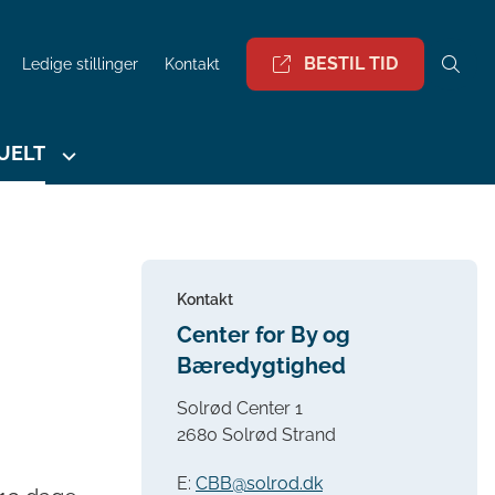
BESTIL TID
Ledige stillinger
Kontakt
UELT
Kontakt
Center for By og
Bæredygtighed
Solrød Center 1
2680 Solrød Strand
E:
CBB@solrod.dk