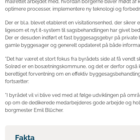
målrettet arbejdet med, hvordan borgerne bliver mødt af
optimere processer, implementere ny teknologi og forbedre
Der er bl.a. blevet etableret en visitationsenhed, der sikre
ligesom et nyt it-system til sagsbehandlingen har givet be
Der er desuden indført et fast byggesagsgebyr på private 
gamle byggesager og generelt opdateret på både informa
”Det har været et stort fokus fra byrådets side at få vendt 
Solrød er en bosætningskommune, og det er derfor også ku
berettiget forventning om en effektiv byggesagsbehandling
fortsætter:
”I byrådet vil vi blive ved med at følge udviklingen på områ
op om de dedikerede medarbejderes gode arbejde og hold
borgmester Emil Blücher.
Fakta