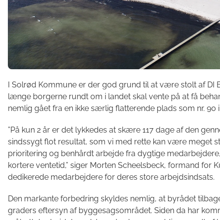
I Solrød Kommune er der god grund til at være stolt af DI
længe borgerne rundt om i landet skal vente på at få be
nemlig gået fra en ikke særlig flatterende plads som nr. 90 i 
”På kun 2 år er det lykkedes at skære 117 dage af den genn
sindssygt flot resultat, som vi med rette kan være meget sto
prioritering og benhårdt arbejde fra dygtige medarbejdere,
kortere ventetid,” siger Morten Scheelsbeck, formand for 
dedikerede medarbejdere for deres store arbejdsindsats.
Den markante forbedring skyldes nemlig, at byrådet tilbage
graders eftersyn af byggesagsområdet. Siden da har k