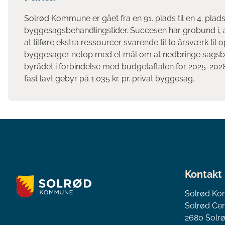
Solrød Kommune er gået fra en 91. plads til en 4. plad
byggesagsbehandlingstider. Succesen har grobund i, 
at tilføre ekstra ressourcer svarende til to årsværk ti
byggesager netop med et mål om at nedbringe sagsbe
byrådet i forbindelse med budgetaftalen for 2025-2028 
fast lavt gebyr på 1.035 kr. pr. privat byggesag.
Kontakt
Solrød K
Solrød Cen
2680 Solrø