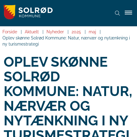
Forside
Aktuelt
Nyheder
2025
maj
Oplev skønne Solrød Kommune: Natur, nærvær og nytænkning i
ny turismestrategi
OPLEV SKØNNE
SOLRØD
KOMMUNE: NATUR,
NÆRVÆR OG
NYTÆNKNING I NY
TURISMESTRATEGI