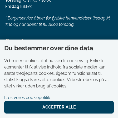
Torsdag
kl. 14.30 - 18.00 *
Fredag
lukket
*
Borgerservice åbner for fysiske henvendelser tirsdag kl.
7.30 og har åbent til kl. 18.00 torsdag.
Genveje
Du bestemmer over dine data
Om kommunen
Aktuelt
Vi bruger cookies til at huske dit cookievalg. Enkelte
elementer til fx at vise indhold fra sociale medier kan
Akut hjælp
sætte tredjeparts cookies, ligesom funktionalitet til
Bestil tid i Borgerservice
statistik også kan sætte cookies. Vi bestræber os på at
Ledige stillinger
sitet virker uden brug af cookies.
Digitale kort
Læs vores cookiepolitik
Selvbetjening
ACCEPTER ALLE