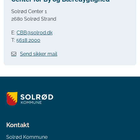
Solrød Center 1
2680 Solrød Strand
E:
CBB@solrod.dk
T:
5618 2000
Send sikker mail
Kontakt
Solrød Kommune