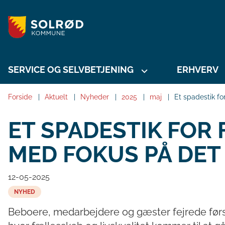
SERVICE OG SELVBETJENING
ERHVERV
Forside
Aktuelt
Nyheder
2025
maj
Et spadestik f
ET SPADESTIK FOR
MED FOKUS PÅ DET
12-05-2025
NYHED
Beboere, medarbejdere og gæster fejrede først