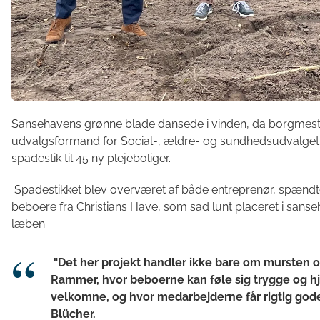
Sansehavens grønne blade dansede i vinden, da borgmeste
udvalgsformand for Social-, ældre- og sundhedsudvalget
spadestik til 45 ny plejeboliger.
Spadestikket blev overværet af både entreprenør, spændte
beboere fra Christians Have, som sad lunt placeret i san
læben.
"Det her projekt handler ikke bare om mursten o
Rammer, hvor beboerne kan føle sig trygge og h
velkomne, og hvor medarbejderne får rigtig gode
Blücher.