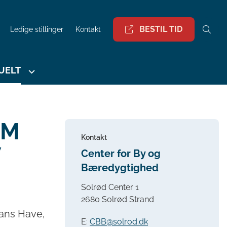
BESTIL TID
Ledige stillinger
Kontakt
UELT
EM
Kontakt
V
Center for By og
Bæredygtighed
Solrød Center 1
2680 Solrød Strand
ians Have,
E:
CBB@solrod.dk