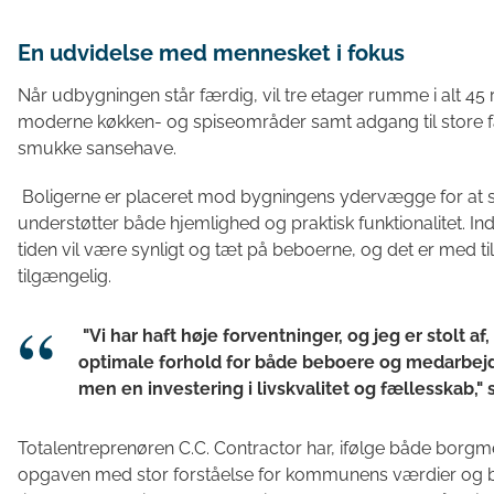
En udvidelse med mennesket i fokus
Når udbygningen står færdig, vil tre etager rumme i alt 45
moderne køkken- og spiseområder samt adgang til store f
smukke sansehave.
Boligerne er placeret mod bygningens ydervægge for at si
understøtter både hjemlighed og praktisk funktionalitet. In
tiden vil være synligt og tæt på beboerne, og det er med ti
tilgængelig.
"Vi har haft høje forventninger, og jeg er stolt af,
optimale forhold for både beboere og medarbejde
men en investering i livskvalitet og fællesskab,
Totalentreprenøren C.C. Contractor har, ifølge både borg
opgaven med stor forståelse for kommunens værdier og b