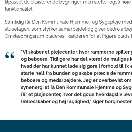
tilpasset de eksisterende bygninger, men sætter også høj
funktionalitet.
Samtidig får Den Kommunale Hjemme- og Sygepleje med ud
stueetagen, som styrker samarbejdet og giver bedre arbej
Omklædningsrum placeres i kælderen for at frigøre plads 
"Vi skaber et plejecenter, hvor rammerne spil
og beboere. Tidligere har det været de muliges ku
hvad der har kunnet lade sig gøre i forhold til f
starte helt fra bunden og skabe præcis de rammer
beboere og medarbejdere. Jeg er overbevist om, 
synenergi at få Den Kommunale Hjemme og Sygepl
får et plejecenter, hvor det gode hverdagsliv le
fællesskaber og høj faglighed," siger borgmester