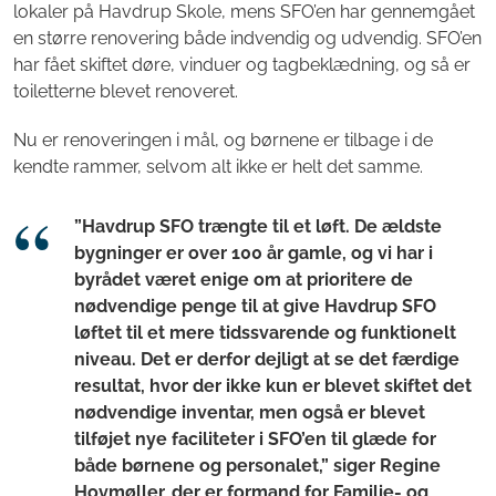
lokaler på Havdrup Skole, mens SFO’en har gennemgået
en større renovering både indvendig og udvendig. SFO’en
har fået skiftet døre, vinduer og tagbeklædning, og så er
toiletterne blevet renoveret.
Nu er renoveringen i mål, og børnene er tilbage i de
kendte rammer, selvom alt ikke er helt det samme.
”Havdrup SFO trængte til et løft. De ældste
bygninger er over 100 år gamle, og vi har i
byrådet været enige om at prioritere de
nødvendige penge til at give Havdrup SFO
løftet til et mere tidssvarende og funktionelt
niveau. Det er derfor dejligt at se det færdige
resultat, hvor der ikke kun er blevet skiftet det
nødvendige inventar, men også er blevet
tilføjet nye faciliteter i SFO’en til glæde for
både børnene og personalet,” siger Regine
Hovmøller, der er formand for Familie- og