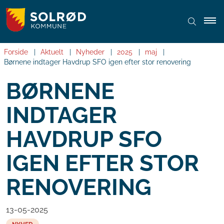
Forside
Aktuelt
Nyheder
2025
maj
Børnene indtager Havdrup SFO igen efter stor renovering
BØRNENE
INDTAGER
HAVDRUP SFO
IGEN EFTER STOR
RENOVERING
13-05-2025