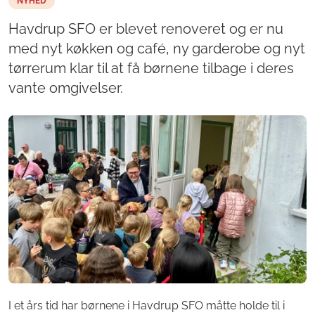
NYHED
Havdrup SFO er blevet renoveret og er nu
med nyt køkken og café, ny garderobe og nyt
tørrerum klar til at få børnene tilbage i deres
vante omgivelser.
I et års tid har børnene i Havdrup SFO måtte holde til i