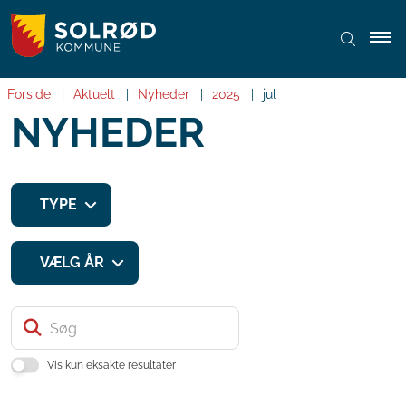
Forside
Aktuelt
Nyheder
2025
jul
NYHEDER
TYPE
VÆLG ÅR
Søg
Vis kun eksakte resultater