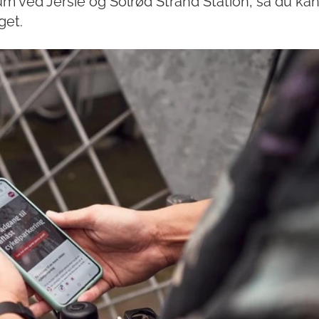
m ved Jersie og Solrød Strand Station, så du ka
get.