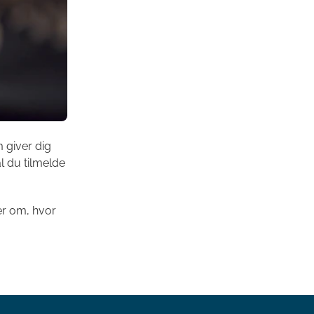
 giver dig
l du tilmelde
er om, hvor