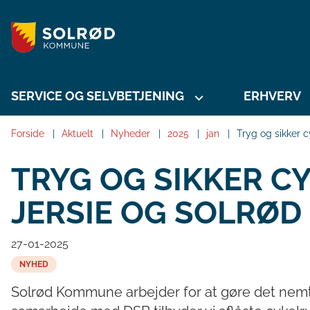
SERVICE OG SELVBETJENING
ERHVERV
Forside
Aktuelt
Nyheder
2025
jan
Tryg og sikker c
TRYG OG SIKKER C
JERSIE OG SOLRØD
27-01-2025
NYHED
Solrød Kommune arbejder for at gøre det nemt o