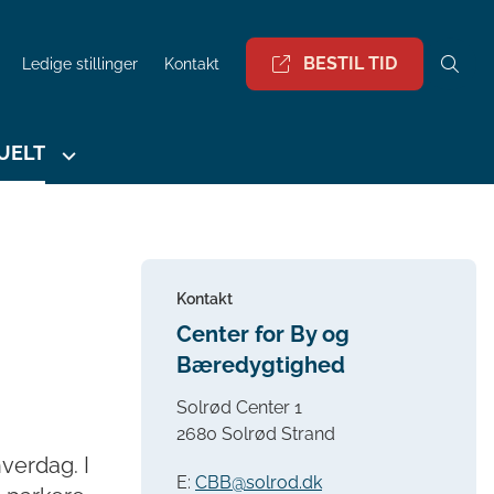
BESTIL TID
Ledige stillinger
Kontakt
UELT
Kontakt
Center for By og
Bæredygtighed
Solrød Center 1
2680 Solrød Strand
verdag. I
E:
CBB@solrod.dk