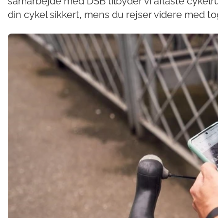
samarbejde med DSB tilbyder vi aflåste cykelru
din cykel sikkert, mens du rejser videre med to