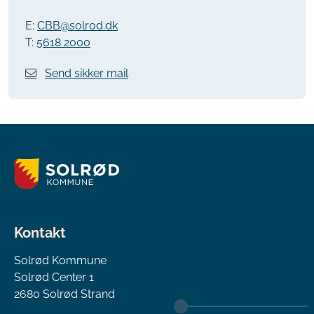
E:
CBB@solrod.dk
T:
5618 2000
Send sikker mail
Kontakt
Solrød Kommune
Solrød Center 1
2680 Solrød Strand