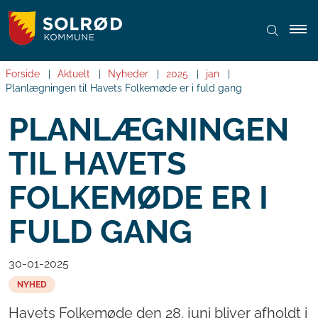
Forside
Aktuelt
Nyheder
2025
jan
Planlægningen til Havets Folkemøde er i fuld gang
PLANLÆGNINGEN
TIL HAVETS
FOLKEMØDE ER I
FULD GANG
30-01-2025
NYHED
Havets Folkemøde den 28. juni bliver afholdt i