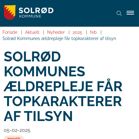
Forside
Aktuelt
Nyheder
2025
feb
Solrød Kommunes ældrepleje får topkarakterer af tilsyn
SOLRØD
KOMMUNES
ÆLDREPLEJE FÅR
TOPKARAKTERER
AF TILSYN
05-02-2025