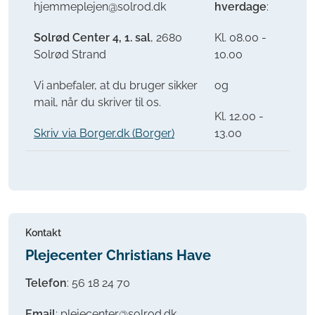
hjemmeplejen@solrod.dk
hverdage
:
Solrød Center 4, 1. sal
, 2680
Kl. 08.00 -
Solrød Strand
10.00
Vi anbefaler, at du bruger sikker
og
mail, når du skriver til os.
Kl. 12.00 -
Skriv via Borger.dk (Borger)
13.00
Kontakt
Plejecenter Christians Have
Telefon
: 56 18 24 70
Email
: plejecenter@solrod.dk