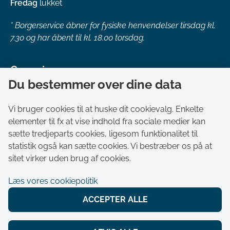
Fredag
lukket
*
Borgerservice åbner for fysiske henvendelser tirsdag kl.
7.30 og har åbent til kl. 18.00 torsdag.
Genveje
Du bestemmer over dine data
Om kommunen
Aktuelt
Vi bruger cookies til at huske dit cookievalg. Enkelte
elementer til fx at vise indhold fra sociale medier kan
Akut hjælp
sætte tredjeparts cookies, ligesom funktionalitet til
Bestil tid i Borgerservice
statistik også kan sætte cookies. Vi bestræber os på at
Ledige stillinger
sitet virker uden brug af cookies.
Digitale kort
Læs vores cookiepolitik
Selvbetjening
ACCEPTER ALLE