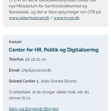
CFB er en del af Beredskabsstyrelsen under det
nye Ministerium for Samfundssikkerhed og
Beredskab, og der er flere oplysninger om CFB på
www.sikkerhedsnet.dk
/
www.mssb.dk
.
Kontakt
Center for HR, Politik og Digitalisering
Telefon
:
56 18 20 00
Email
: chpd@solrod.dk
Solrød Center 1
, 2680 Solrød Strand
Vi anbefaler, at du bruger sikker mail, når du
skriver til os.
Skriv via Borger.dk (Borger)