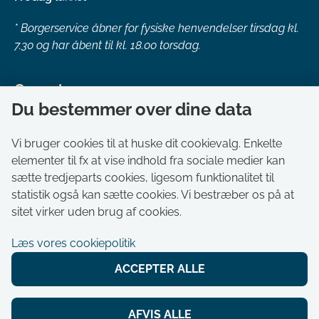
*
Borgerservice åbner for fysiske henvendelser tirsdag kl.
7.30 og har åbent til kl. 18.00 torsdag.
Genveje
Du bestemmer over dine data
Om kommunen
Aktuelt
Vi bruger cookies til at huske dit cookievalg. Enkelte
elementer til fx at vise indhold fra sociale medier kan
Akut hjælp
sætte tredjeparts cookies, ligesom funktionalitet til
Bestil tid i Borgerservice
statistik også kan sætte cookies. Vi bestræber os på at
Ledige stillinger
sitet virker uden brug af cookies.
Digitale kort
Læs vores cookiepolitik
Selvbetjening
ACCEPTER ALLE
Tilgængelighedserklæring
Cookies
AFVIS ALLE