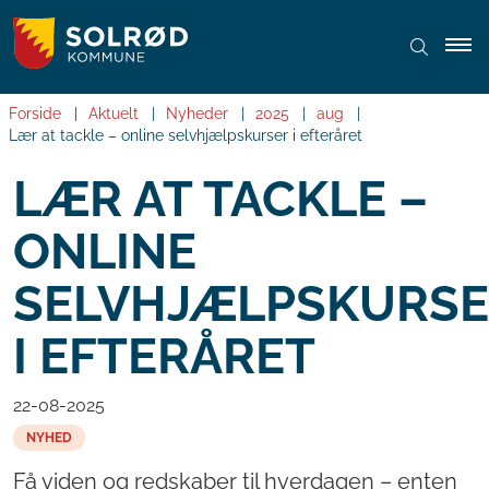
Forside
Aktuelt
Nyheder
2025
aug
Lær at tackle – online selvhjælpskurser i efteråret
LÆR AT TACKLE –
ONLINE
SELVHJÆLPSKURS
I EFTERÅRET
22-08-2025
NYHED
Få viden og redskaber til hverdagen – enten