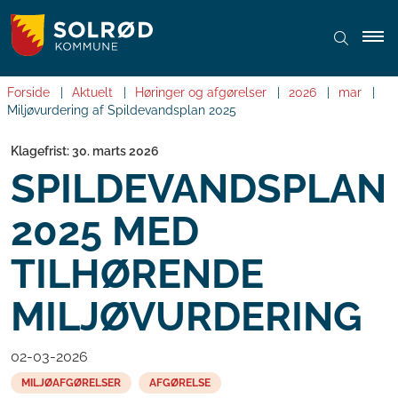
Forside
Aktuelt
Høringer og afgørelser
2026
mar
Miljøvurdering af Spildevandsplan 2025
Klagefrist: 30. marts 2026
SPILDEVANDSPLAN
2025 MED
TILHØRENDE
MILJØVURDERING
02-03-2026
MILJØAFGØRELSER
AFGØRELSE