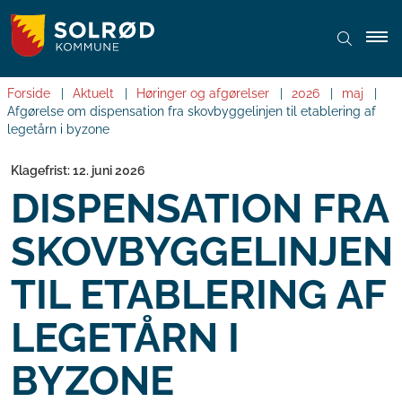
Forside
Aktuelt
Høringer og afgørelser
2026
maj
Afgørelse om dispensation fra skovbyggelinjen til etablering af
legetårn i byzone
Klagefrist: 12. juni 2026
DISPENSATION FRA
SKOVBYGGELINJEN
TIL ETABLERING AF
LEGETÅRN I
BYZONE