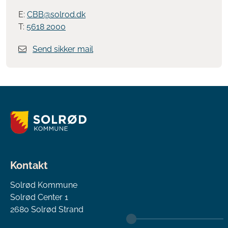
E:
CBB@solrod.dk
T:
5618 2000
Send sikker mail
Kontakt
Solrød Kommune
Solrød Center 1
2680 Solrød Strand