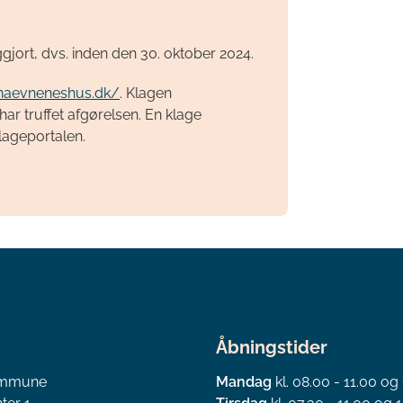
ggjort, dvs. inden den 30. oktober 2024.
/naevneneshus.dk/
. Klagen
r truffet afgørelsen. En klage
Klageportalen.
Åbningstider
ommune
Mandag
kl. 08.00 - 11.00 og