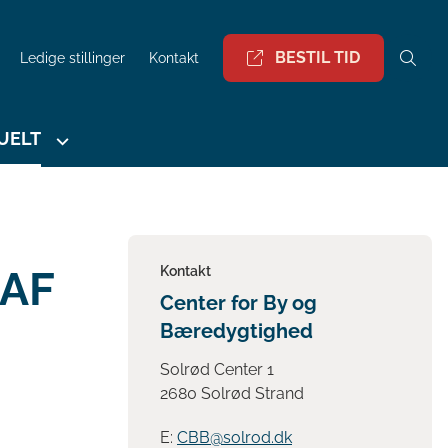
BESTIL TID
Ledige stillinger
Kontakt
UELT
 AF
Kontakt
Center for By og
Bæredygtighed
Solrød Center 1
2680 Solrød Strand
E:
CBB@solrod.dk