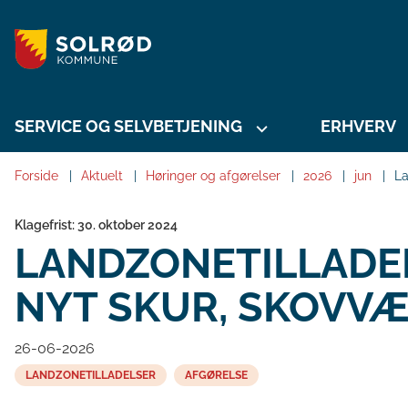
SERVICE OG SELVBETJENING
ERHVERV
Forside
Aktuelt
Høringer og afgørelser
2026
jun
La
Klagefrist: 30. oktober 2024
LANDZONETILLADEL
NYT SKUR, SKOVVÆ
26-06-2026
LANDZONETILLADELSER
AFGØRELSE