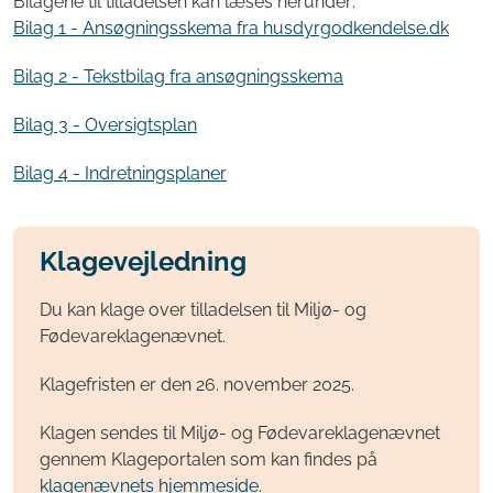
Bilagene til tilladelsen kan læses herunder:
Bilag 1 - Ansøgningsskema fra husdyrgodkendelse.dk
Bilag 2 - Tekstbilag fra ansøgningsskema
Bilag 3 - Oversigtsplan
Bilag 4 - Indretningsplaner
Klagevejledning
Du kan klage over tilladelsen til Miljø- og
Fødevareklagenævnet.
Klagefristen er den 26. november 2025.
Klagen sendes til Miljø- og Fødevareklagenævnet
gennem Klageportalen som kan findes på
klagenævnets hjemmeside
.