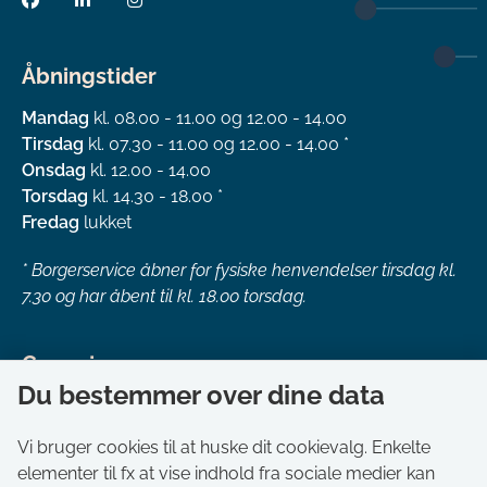
Åbningstider
Mandag
kl. 08.00 - 11.00 og 12.00 - 14.00
Tirsdag
kl. 07.30 - 11.00 og 12.00 - 14.00 *
Onsdag
kl. 12.00 - 14.00
Torsdag
kl. 14.30 - 18.00 *
Fredag
lukket
*
Borgerservice åbner for fysiske henvendelser tirsdag kl.
7.30 og har åbent til kl. 18.00 torsdag.
Genveje
Du bestemmer over dine data
Om kommunen
Aktuelt
Vi bruger cookies til at huske dit cookievalg. Enkelte
elementer til fx at vise indhold fra sociale medier kan
Akut hjælp