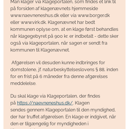
Man klager via Klageportalen, som findes et link til
på forsiden af klagenævnets hjemmeside
www.naevneneshus.dk eller via www.borger.dk
eller www.virk.dk. Klagenævnet har bedt
kommunen oplyse om, at en klage først behandles
når klagegebyret på 900 kr. er indbetalt - dette sker
også via klageportalen, når sagen er sendt fra
kommunen til Klagenævnet.
Afgørelsen vil desuden kunne indbringes for
domstolene, jf. naturbeskyttelseslovens § 88, inden
for en frist på 6 måneder fra denne afgørelses
meddelelse.
Du skal klage via Klageportalen, der findes
på
https://naevneneshus.dk/
. Klagen
sendes gennem Klageportalen til den myndighed,
der har truffet afgørelsen. En klage er indgivet, når
den er tilgængelig for myndigheden i