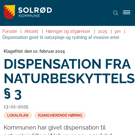
Forside
Aktuelt
Høringer og afgørelser
2025
jan
Dispensation givet til naturpleje og rydning af invasive arter
Klagefrist: den 10. februar 2025
DISPENSATION FRA
NATURBESKYTTELS
§ 3
13-01-2025
LOKALPLAN
IGANGVÆRENDE HØRING
Kommunen har givet dispensation til