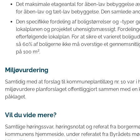
Det maksimale etageantal for åben-lav bebyggelse ænd
for åben-lav og tæt-lav bebyggelse. Den samlede andel
Den specifikke fordeling af boligstørrelser og -typer g
lokalplanen og projektet uhensigtsmæssigt. Fordelinge
efterfølgende lokalplan. For at sikre et varieret bolig
så 60% af boligerne ikke må overstige et gennemsnitli
2
på 100 m
.
Miljøvurdering
Samtidig med at forslag til kommuneplantillæg nr. 10 var i 
miljøvurdere planforslaget offentliggjort sammen med en k
påklaget.
Vil du vide mere?
Samtlige høringssvar, høringsnotat og referat fra borgerm
kommunens hjemmeside, under referatet fra Byrådets mød