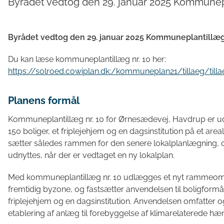
Byrådet vedtog den 29. januar 2025 Kommunepl
Byrådet vedtog den 29. januar 2025 Kommuneplantillæg 
Du kan læse kommuneplantillæg nr. 10 her:
https://solroed.cowiplan.dk:/kommuneplan21/tillaeg/til
Planens formål
Kommuneplantillæg nr. 10 for Ørnesædevej, Havdrup er uda
150 boliger, et friplejehjem og en dagsinstitution på et a
sætter således rammen for den senere lokalplanlægning, 
udnyttes, når der er vedtaget en ny lokalplan.
Med kommuneplantillæg nr. 10 udlægges et nyt rammeområ
fremtidig byzone, og fastsætter anvendelsen til boligformål
friplejehjem og en dagsinstitution. Anvendelsen omfatter 
etablering af anlæg til forebyggelse af klimarelaterede hæn