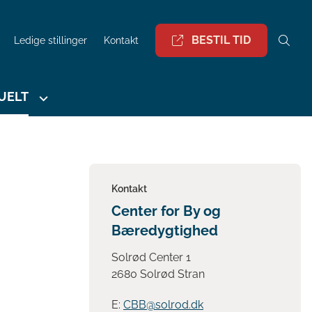
BESTIL TID
Ledige stillinger
Kontakt
UELT
Kontakt
Center for By og
Bæredygtighed
Solrød Center 1
2680 Solrød Stran
E:
CBB@solrod.dk