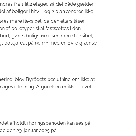
res fra 1 til 2 etager, så det både gælder
 af boliger i hhv. 1 og 2 plan ændres ikke.
øres mere fleksibel, da den ellers låser
n af boligtyper skal fastsættes i den
udbud, gøres boligstørrelsen mere fleksibel,
2
gt boligareal på 90 m
med en øvre grænse
høring, blev Byrådets beslutning om ikke at
lagevejledning. Afgørelsen er ikke blevet
ødet afholdt i høringsperioden kan ses på
e den 29. januar 2025 på: