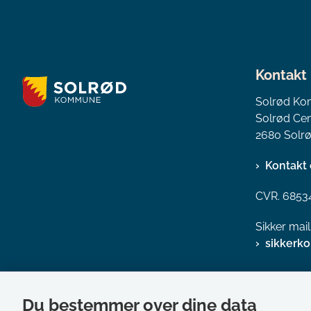
Kontakt
Solrød K
Solrød Cen
2680 Solrø
Kontakt 
CVR. 6853
Sikker mai
sikkerk
Du bestemmer over dine data