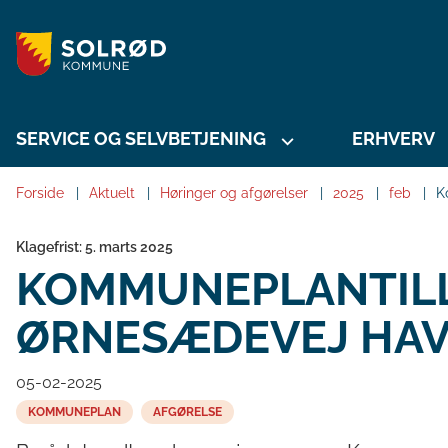
SERVICE OG SELVBETJENING
ERHVERV
Forside
Aktuelt
Høringer og afgørelser
2025
feb
K
Klagefrist: 5. marts 2025
KOMMUNEPLANTILL
ØRNESÆDEVEJ HAV
05-02-2025
KOMMUNEPLAN
AFGØRELSE