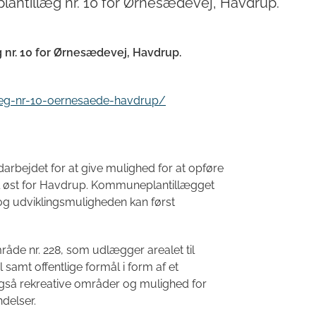
antillæg nr. 10 for Ørnesædevej, Havdrup.
nr. 10 for Ørnesædevej, Havdrup.
laeg-nr-10-oernesaede-havdrup/
rbejdet for at give mulighed for at opføre
real øst for Havdrup. Kommuneplantillægget
og udviklingsmuligheden kan først
de nr. 228, som udlægger arealet til
 samt offentlige formål i form af et
også rekreative områder og mulighed for
delser.