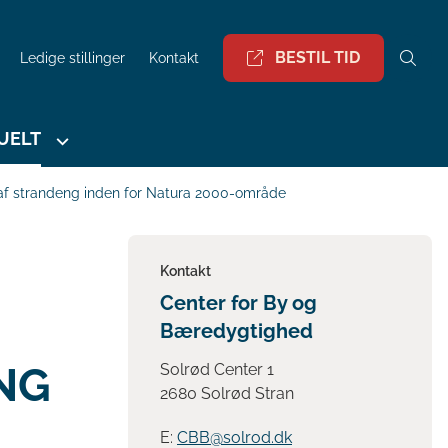
BESTIL TID
Ledige stillinger
Kontakt
UELT
ng af strandeng inden for Natura 2000-område
Kontakt
Center for By og
Bæredygtighed
NG
Solrød Center 1
2680 Solrød Stran
E:
CBB@solrod.dk