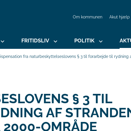
Om kommunen
Akut hjælp
FRITIDSLIV
POLITIK
AKT
ispensation fra naturbeskyttelseslovens § 3 til forarbejde til rydni
SLOVENS § 3 TIL
YDNING AF STRANDE
A 2000-OMRÅDE