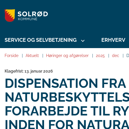
SERVICE OG SELVBETJENING
ERHVERV
Forside
Aktuelt
Høringer og afgørelser
2025
dec
D
Klagefrist: 13. januar 2026
DISPENSATION FRA
NATURBESKYTTELSE
FORARBEJDE TIL R
INDEN FOR NATUR