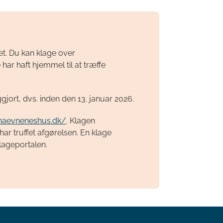
et. Du kan klage over
har haft hjemmel til at træffe
ggjort, dvs. inden den 13. januar 2026.
/naevneneshus.dk/
. Klagen
r truffet afgørelsen. En klage
Klageportalen.