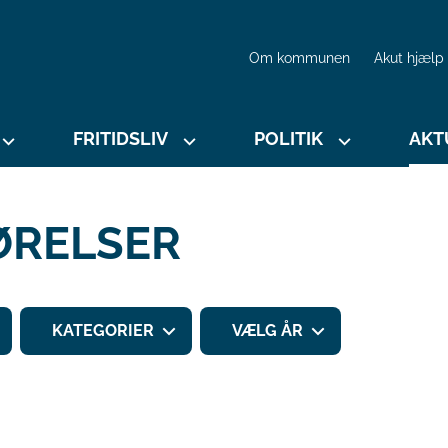
Om kommunen
Akut hjælp
FRITIDSLIV
POLITIK
AKT
ØRELSER
KATEGORIER
VÆLG ÅR