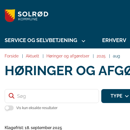
SERVICE OG SELVBETJENING
ERHVERV
Forside
Aktuelt
Høringer og afgørelser
2025
aug
HØRINGER OG AFG
Søg
TYPE
Vis kun eksakte resultater
Klagefrist: 18. september 2025