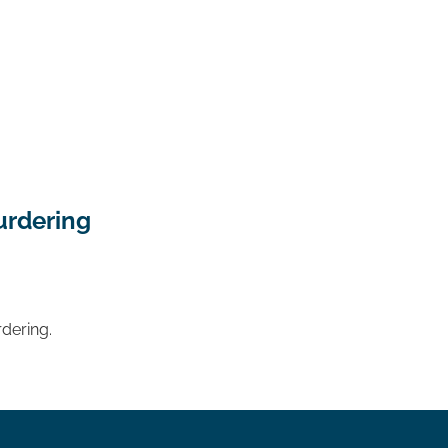
urdering
dering.