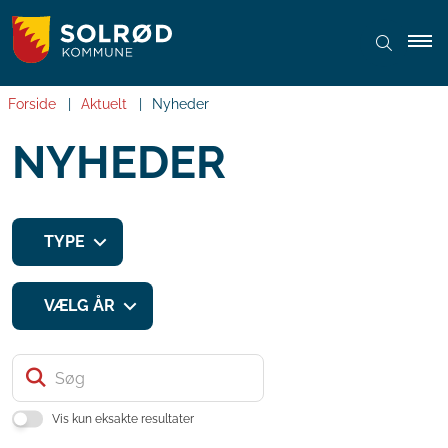
Forside
Aktuelt
Nyheder
NYHEDER
TYPE
VÆLG ÅR
Søg
Vis kun eksakte resultater