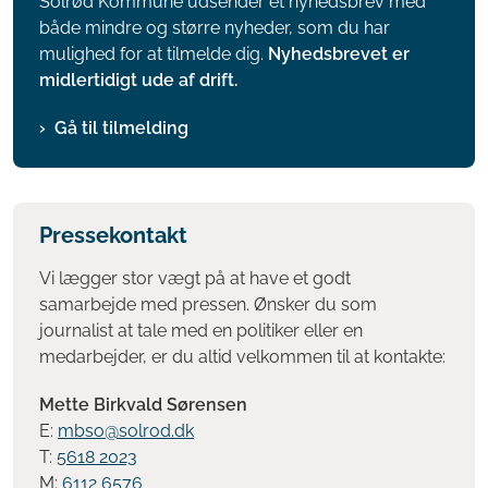
Solrød Kommune udsender et nyhedsbrev med
både mindre og større nyheder, som du har
mulighed for at tilmelde dig.
Nyhedsbrevet er
midlertidigt ude af drift.
Gå til tilmelding
Pressekontakt
Vi lægger stor vægt på at have et godt
samarbejde med pressen. Ønsker du som
journalist at tale med en politiker eller en
medarbejder, er du altid velkommen til at kontakte:
Mette Birkvald Sørensen
E:
mbso@solrod.dk
T:
5618 2023
M:
6112 6576