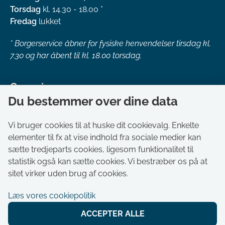
Torsdag
kl. 14.30 - 18.00 *
Fredag
lukket
*
Borgerservice åbner for fysiske henvendelser tirsdag kl.
7.30 og har åbent til kl. 18.00 torsdag.
Genveje
Du bestemmer over dine data
Om kommunen
Aktuelt
Vi bruger cookies til at huske dit cookievalg. Enkelte
elementer til fx at vise indhold fra sociale medier kan
Akut hjælp
sætte tredjeparts cookies, ligesom funktionalitet til
Bestil tid i Borgerservice
statistik også kan sætte cookies. Vi bestræber os på at
Ledige stillinger
sitet virker uden brug af cookies.
Digitale kort
Læs vores cookiepolitik
Selvbetjening
ACCEPTER ALLE